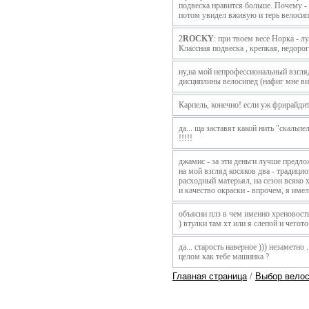
подвеска нравится больше. Почему - 
потом увидел вживую и терь велосип
2
ROCKY
: при твоем весе Норка - л
Классная подвеска , крепкая, недорог
ну,на мой непрофессиональный взгляд 
дисциплины велосипед (нафиг мне вил
Карпель, конечно! если уж фрирайдить
да... ща заставят какой нить "скальп
!!!!!
джамис - за эти деньги лучше предло
на мой взгляд косяков два - традицио
расходный матерьял, на сезон всяко х
и качество окраски - впрочем, я имел
объясни плз в чем именно хреновость
) втулки там хт или я слепой и чегото
да... старость наверное ))) незаметно 
целом как тебе машинка ?
Главная страница
/
Выбор вело