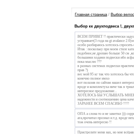
Главная страница
/
Выбор вело
Выбор кк двухподвеса !, двух
ВСЕМ ПРИВЕТ !! практически задушив
устраивает(3 года на gt avalance 2.0)
особо разбираюсь хотелось спросить
Итак : поскольку при моем стиле ка
подобное,не дропаю больше 50 см ,кор
большими ходами подвески ибо асфаль
пока мыслю ???
в разных системах подвески практич
прав ?)
вес мой 95 кг так что хотелось бы что
конечно полное имхо
вот полазив по сайтам нашел интере
вроде и комплектуха ниче так в триа
интересное предложение...
ХОТЕЛОСЬ БЫ УСЛЫШАТЬ МНЕНИЕ З
надежности и соотношению цена качес
ЗАРАНЕЕ ВСЕМ СПАСИБО !!!!!
ОПА а слона то и не заметил ))) сорр
ага,прочитал прознал и.т.д. вроде не
тож очень интересно !!
Пристрелите меня нах, но мне всёрав