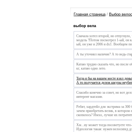
Главная страница
/
Выбор вело
выбор вела
Сначала хотел второй, но отпугнуло, 
модель ?Потом посмотрел 1-ый, он ка
ый, он уже и 2006 и dx1. Вообщем посо
А ты уточнял наличие? А то ведь ста
Катаю трудно сказать что, но после 
кг, катаю одно лето.
Тогда я бы на вашем месте взял день
А то получается дележ шкуры неуби
Спасибо конечно за совет, но вот дел
интерент магазин.
Ребят, хардтейл для экстрима за 300 
зачем приобретать велик, в котором 
скопилось? Имхо, лучше их потратит
Хм...ну может тогда посоветуете что
Идеология такая: нужен велосипед д