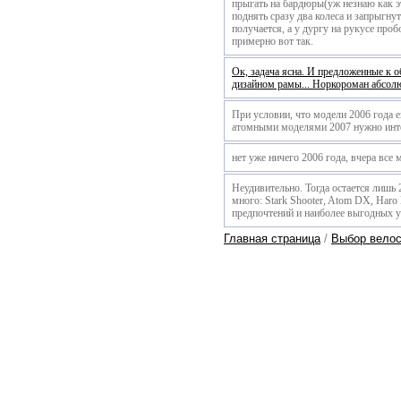
прыгать на бардюры(уж незнаю как э
поднять сразу два колеса и запрыгнут
получается, а у дургу на рукусе про
примерно вот так.
Ок, задача ясна. И предложенные к 
дизайном рамы... Норкороман абсолю
При условии, что модели 2006 года е
атомными моделями 2007 нужно интер
нет уже ничего 2006 года, вчера все
Неудивительно. Тогда остается лишь 
много: Stark Shooter, Atom DX, Haro 
предпочтений и наиболее выгодных у
Главная страница
/
Выбор вело