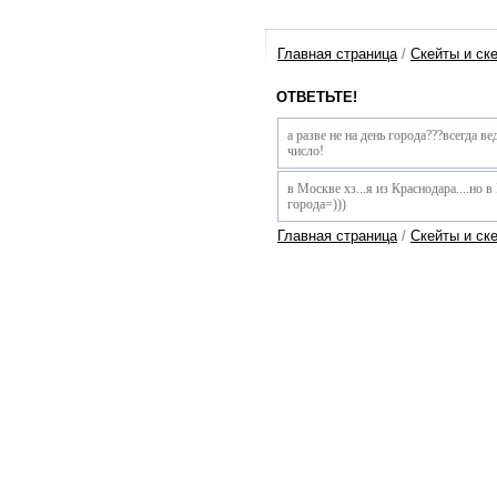
Главная страница
/
Скейты и ск
ОТВЕТЬТЕ!
а разве не на день города???всегда ве
число!
в Москве хз...я из Краснодара....но в
города=)))
Главная страница
/
Скейты и ск