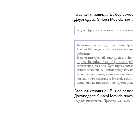
Главная страница
/
Выбор вело
Двухподвес Sintesi Movida проти
но для фрирайда он явно хлипковат))
Кейк вообще не будет люфтить. Прос
Насчет Мовиды: классика жанра, од
работать.
Насчет интересной конструкции (Питон)
http://velomarket-cska.ru/cgi-bin/shop
интересная, что тов. Кубинцев слома
использовании. А Питон вроде как на
нравятся длинные, ничем не закрепл
(отчасти это касается и Кейка), так 
шанс, что на виражах и во время руле
Главная страница
/
Выбор вело
Двухподвес Sintesi Movida проти
будет люфтить Просто нечему 