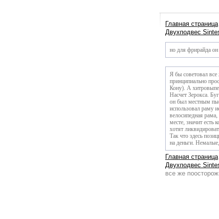
Главная страница
Двухподвес Sintes
но для фрирайда он 
Я бы советовал все
принципиально прос
Кону). А хитровыпе
Насчет Зерокса. Бу
он был местным пы
использовал раму и
велосипедная рама, 
месте, значит есть 
хотят ликвидироват
Так что здесь пози
на деньги. Немалые,
Главная страница
Двухподвес Sintes
все же поосторож