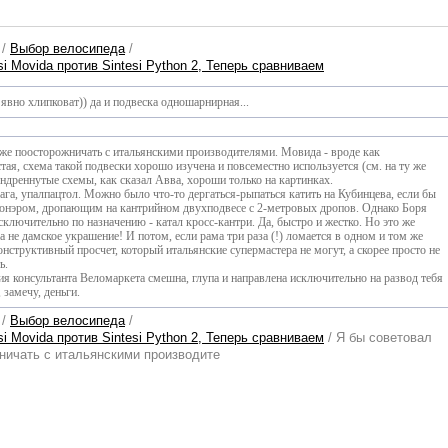
/
Выбор велосипеда
/
i Movida против Sintesi Python 2, Теперь сравниваем
явно хлипковат)) да и подвеска одношарнирная...
 же поосторожничать с итальянскими производителями. Мовида - вроде как
тая, схема такой подвески хорошо изучена и повсеместно используется (см. на ту же
ндреннутые схемы, как сказал Авва, хороши только на картинках.
гага, упалпацтол. Можно было что-то дергаться-рыпаться катить на Кубинцева, если бы
онэром, дропающим на кантрийном двухподвесе с 2-метровых дропов. Однако Боря
сключительно по назначению - катал кросс-кантри. Да, быстро и жестко. Но это же
а не дамское украшение! И потом, если рама три раза (!) ломается в одном и том же
конструктивный просчет, который итальянские супермастера не могут, а скорее просто не
ь.
ция консультанта Веломаркета смешна, глупа и направлена исключительно на развод тебя
 замечу, деньги.
/
Выбор велосипеда
/
i Movida против Sintesi Python 2, Теперь сравниваем
/ Я бы советовал
ничать с итальянскими производите