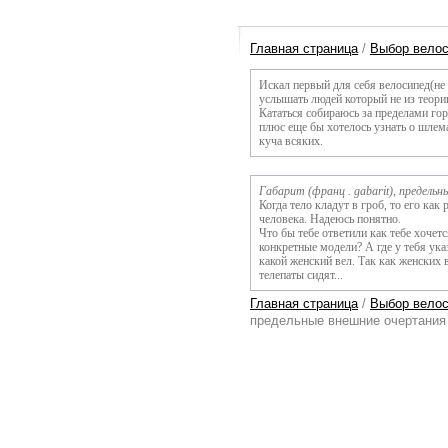
Главная страница
/
Выбор вело
Искал первый для себя велосипед(не
услышать людей который не из теории,
Кататься собираюсь за пределами гор
плюс еще бы хотелось узнать о шлема
куча всяких.
Габарит (франц . gabarit), предель
Когда тело кладут в гроб, то его ка
человека. Надеюсь понятно.
Что бы тебе ответили как тебе хочет
конкретные модели? А где у тебя ука
какой женский вел. Так как женских 
телепаты сидят...
Главная страница
/
Выбор вело
предельные внешние очертания