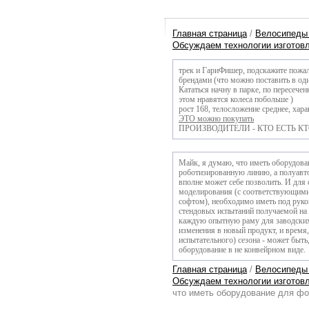
Главная страница
/
Велосипеды 
Обсуждаем технологии изготовле
трек и ГариФишер, подскажите пожа
брендами (что можно поставить в оди
Кататься начну в парке, по пересече
этом нравятся колеса побольше )
рост 168, телосложение среднее, хара
ЭТО можно покупать
ПРОИЗВОДИТЕЛИ - КТО ЕСТЬ КТО? е
Майк, я думаю, что иметь оборудов
роботизированную линию, а полуавто
вполне может себе позволить. И для
моделирования (с соответствующими
софтом), необходимо иметь под руко
стендовых испытаний получаемой на 
каждую опытную раму для заводских 
изменения в новый продукт, и время,
испытательного) сезона - может быт
оборудование в не конвейрном виде.
Главная страница
/
Велосипеды 
Обсуждаем технологии изготовле
что иметь оборудование для фо