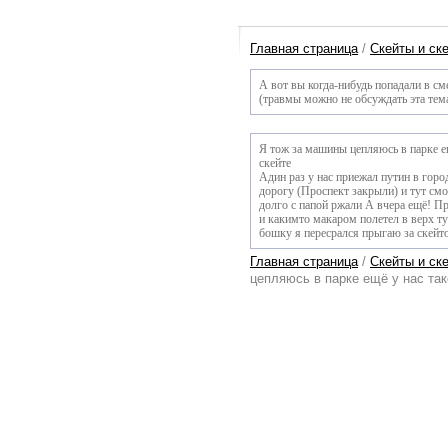
Главная страница
/
Скейты и ск
А вот вы когда-нибудь попадали в см
(травмы можно не обсуждать эта тема
Я тож за машины цепляюсь в парке ещ
скейте
Адин раз у нас приежал путин в горо
дорогу (Проспект закрыли) и тут смо
долго с папой ржали А вчера ещё! П
и какимто макаром полетел в верх ту
бошку я пересрался прыгаю за скейт
Главная страница
/
Скейты и ск
цепляюсь в парке ещё у нас так